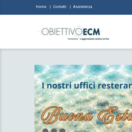
Home
Contatti
Assistenza
1
1
2
2
3
3