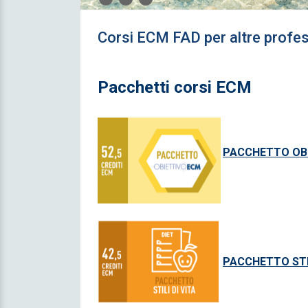
Corsi ECM FAD per altre profes
Pacchetti corsi ECM
PA
CCHE
T
TO OB
P
ACCHETTO STILI