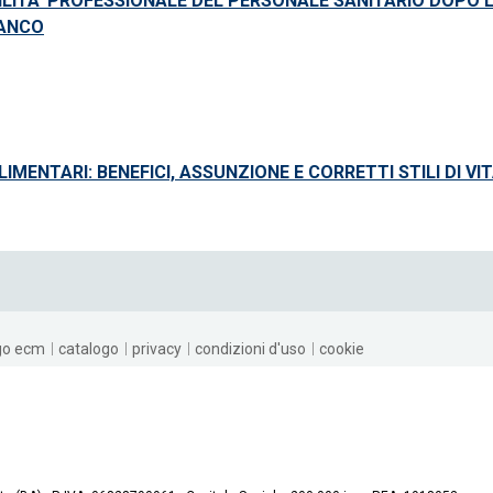
LITA' PROFESSIONALE DEL PERSONALE SANITARIO DOPO 
IANCO
IMENTARI: BENEFICI, ASSUNZIONE E CORRETTI STILI DI VI
go ecm
catalogo
privacy
condizioni d'uso
cookie