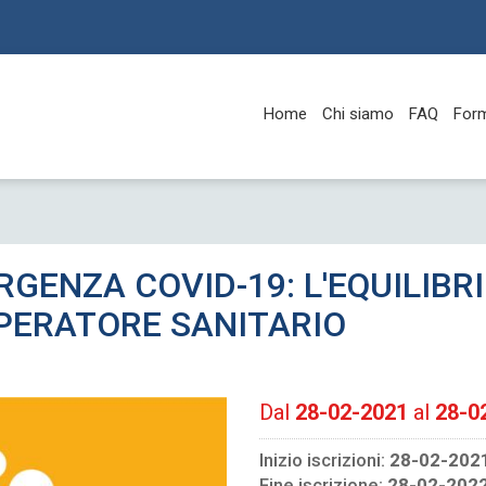
Home
Chi siamo
FAQ
For
GENZA COVID-19: L'EQUILIBR
OPERATORE SANITARIO
Dal
28-02-2021
al
28-0
Inizio iscrizioni:
28-02-202
Fine iscrizione:
28-02-202