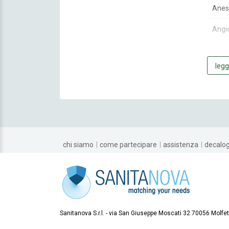
Anes
Angio
Audio
legg
Bioch
Cardi
Cardi
Chiru
chi siamo
come partecipare
assistenza
decalo
Chiru
Chiru
Chiru
Sanitanova S.r.l.
via San Giuseppe Moscati 32 70056 Molfet
Chiru