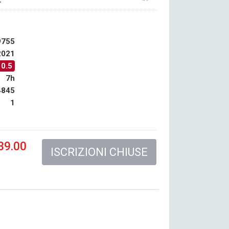
9755
2021
10.5
7h
4845
1
39.00
ISCRIZIONI CHIUSE