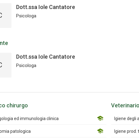
Dott.ssa Iole Cantatore
C
Psicologa
nte
Dott.ssa Iole Cantatore
C
Psicologa
co chirurgo
Veterinari
gologia ed immunologia clinica
Igiene degli 
omia patologica
Igiene prod. 