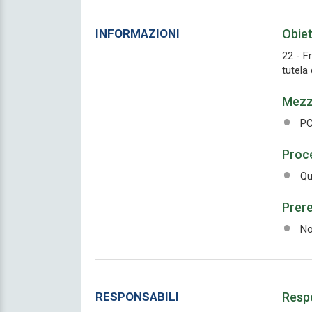
INFORMAZIONI
Obiet
22 - F
tutela 
Mezzi
PC
Proce
Qu
Prere
No
RESPONSABILI
Respo