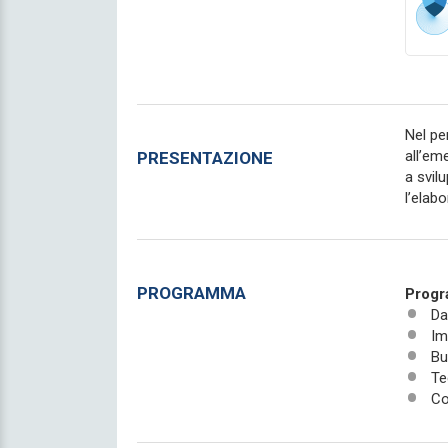
Nel pe
all’em
PRESENTAZIONE
a svil
l’elab
PROGRAMMA
Prog
Da
Im
Bu
Te
Co