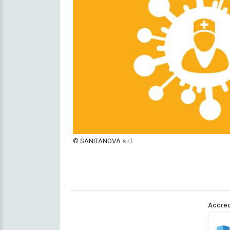
© SANITANOVA s.r.l.
Accred