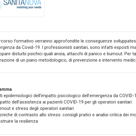
rcorso formativo verranno approfondite le conseguenze sviluppatesi p
ergenza da Covid-19. I professionisti sanitari, sono infatti esposti ma
uppare disturbi psichici quali ansia, attacchi di panico e burnout. Per
orazione di un piano metodologico, di prevenzione e intervento medico
ramma
ti epidemiologici dell’impatto psicologico dell’emergenza da COVID-19
patto dell’assistenza ai pazienti COVID-19 per gli operatori sanitari
rnout e stress degli operatori sanitari
cniche di contrasto allo stress: consigli pratici e analisi critica dei mo
struire la resilienza