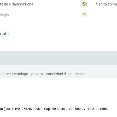
tesia e rianimazione
Sanita anim
logia
logia e foniatria
i tutto
imica clinica
ochirurgia
ologia
rgia Generale
go ecm
catalogo
privacy
condizioni d'uso
cookie
rgia Maxillo-facciale
rgia pediatrica
rgia plastica e ricostruttiva
ta (BA)
P. IVA: 06828790961
Capitale Sociale: 200.000 i. v.
REA: 1918053
rgia toracica