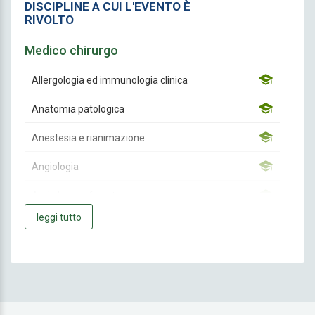
DISCIPLINE A CUI L'EVENTO È
RIVOLTO
Medico chirurgo
Allergologia ed immunologia clinica
Anatomia patologica
Anestesia e rianimazione
Angiologia
Audiologia e foniatria
leggi tutto
Biochimica clinica
Cardiochirurgia
Cardiologia
Chirurgia Generale