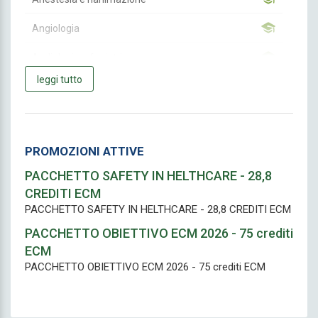
Angiologia
Audiologia e foniatria
leggi tutto
Biochimica clinica
Cardiochirurgia
Cardiologia
PROMOZIONI ATTIVE
PACCHETTO SAFETY IN HELTHCARE - 28,8
Chirurgia Generale
CREDITI ECM
Chirurgia Maxillo-facciale
PACCHETTO SAFETY IN HELTHCARE - 28,8 CREDITI ECM
PACCHETTO OBIETTIVO ECM 2026 - 75 crediti
Chirurgia pediatrica
ECM
Chirurgia plastica e ricostruttiva
PACCHETTO OBIETTIVO ECM 2026 - 75 crediti ECM
Chirurgia toracica