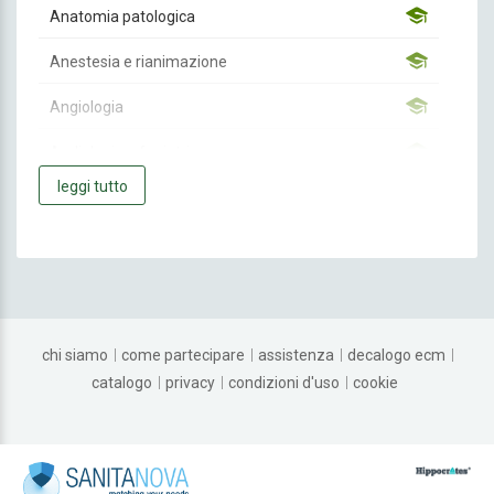
Anatomia patologica
Anestesia e rianimazione
Angiologia
Audiologia e foniatria
leggi tutto
Biochimica clinica
Cardiochirurgia
Cardiologia
Chirurgia Generale
chi siamo
come partecipare
assistenza
decalogo ecm
Chirurgia Maxillo-facciale
catalogo
privacy
condizioni d'uso
cookie
Chirurgia pediatrica
Chirurgia plastica e ricostruttiva